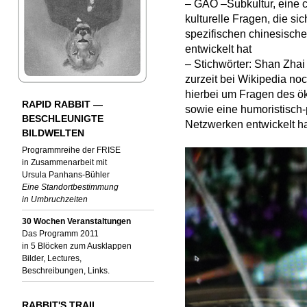
– GAO –Subkultur, eine 
kulturelle Fragen, die si
spezifischen chinesische
entwickelt hat
– Stichwörter: Shan Zhai
zurzeit bei Wikipedia no
hierbei um Fragen des ök
RAPID RABBIT —
sowie eine humoristisch-p
BESCHLEUNIGTE
Netzwerken entwickelt ha
BILDWELTEN
Programmreihe der FRISE
in Zusammenarbeit mit
Ursula Panhans-Bühler
Eine Standortbestimmung
in Umbruchzeiten
30 Wochen Veranstaltungen
Das Programm 2011
in 5 Blöcken zum Ausklappen
Bilder, Lectures,
Beschreibungen, Links.
RABBIT'S TRAIL