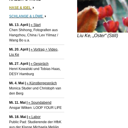
HASE & IGEL
SCHLANGE & LÖWE
Mi. 13. April |
» Start
Chen Shihong, Fotografien aus
Hangzhou, China / Lev Yilmaz /
Liu Ke, „Oster“ (Still)
Wang Bo u.a.
Mi. 20. April |
» Vortrag + Video,
Liu Ke
Mi. 27. April |
» Gespräch
Henri Kowalski und Tobias Haas,
DESY Hamburg
Mi. 4. Mai |
» Künstlergespräch
Monica Studer und Christoph van
den Berg
Mi. 11. Mai |
» Soundabend
Ansgar Wilken: LOOP YOUR LIFE
Mi. 18. Mai |
» Labor
Public Pad: Studierende der HfbK
aus der Klasse Michaela Melián