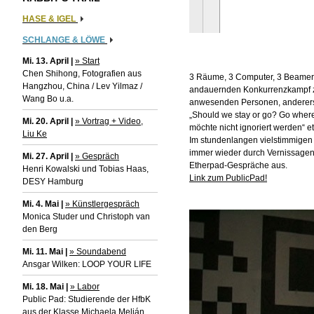
HASE & IGEL
SCHLANGE & LÖWE
Mi. 13. April |
» Start
Chen Shihong, Fotografien aus
3 Räume, 3 Computer, 3 Beamer 
Hangzhou, China / Lev Yilmaz /
andauernden Konkurrenzkampf z
Wang Bo u.a.
anwesenden Personen, andererse
„Should we stay or go? Go where?“
Mi. 20. April |
» Vortrag + Video,
möchte nicht ignoriert werden“ et
Liu Ke
Im stundenlangen vielstimmigen
immer wieder durch Vernissagen
Mi. 27. April |
» Gespräch
Etherpad-Gespräche aus.
Henri Kowalski und Tobias Haas,
Link zum PublicPad!
DESY Hamburg
Mi. 4. Mai |
» Künstlergespräch
Monica Studer und Christoph van
den Berg
Mi. 11. Mai |
» Soundabend
Ansgar Wilken: LOOP YOUR LIFE
Mi. 18. Mai |
» Labor
Public Pad: Studierende der HfbK
aus der Klasse Michaela Melián